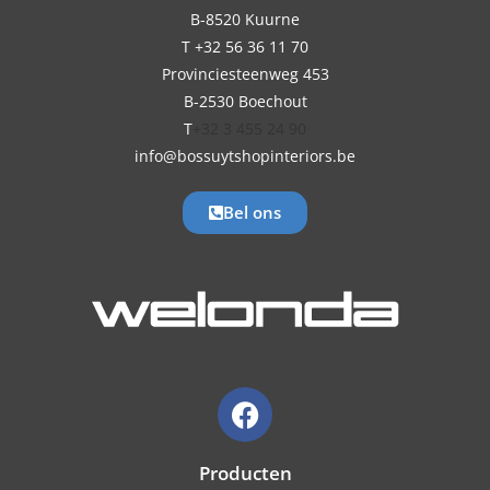
B-8520 Kuurne
T +32 56 36 11 70
Provinciesteenweg 453
B-2530 Boechout
T
+32 3 455 24 90
info@bossuytshopinteriors.be
Bel ons
Producten