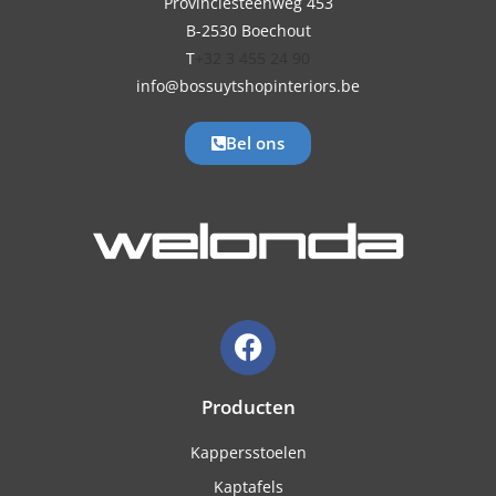
Provinciesteenweg 453
B-2530 Boechout
T
+32 3 455 24 90
info@bossuytshopinteriors.be
Bel ons
Producten
Kappersstoelen
Kaptafels