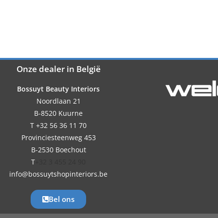
Onze dealer in België
Bossuyt Beauty Interiors
Noordlaan 21
B-8520 Kuurne
T +32 56 36 11 70
Provinciesteenweg 453
B-2530 Boechout
T
+32 3 455 24 90
info@bossuytshopinteriors.be
Bel ons