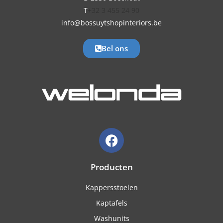
T
+32 3 455 24 90
info@bossuytshopinteriors.be
Bel ons
Producten
Kappersstoelen
Kaptafels
Washunits