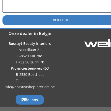
VERSTUUR
Onze dealer in België
Bossuyt Beauty Interiors
Noordlaan 21
B-8520 Kuurne
T +32 56 36 11 70
Provinciesteenweg 453
B-2530 Boechout
T
+32 3 455 24 90
info@bossuytshopinteriors.be
Bel ons