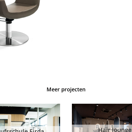
Meer projecten
Hair lounge
La Maison Fabien K