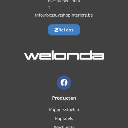
B-2530 Boechout
T
+32 3 455 24 90
info@bossuytshopinteriors.be
Bel ons
Producten
Kappersstoelen
Kaptafels
Washunits