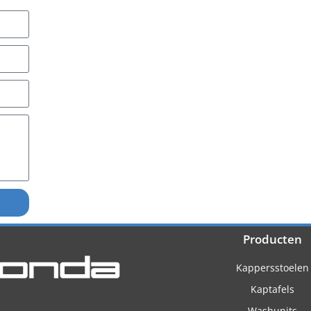
Producten
Kappersstoelen
Kaptafels
Washunits