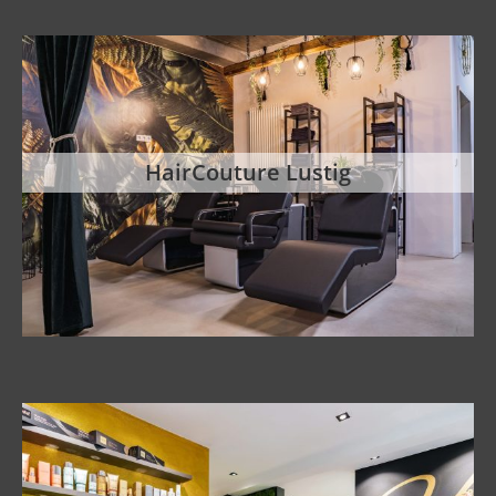
HairCouture Lustig