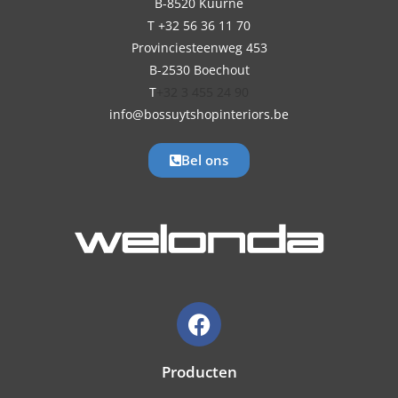
B-8520 Kuurne
T +32 56 36 11 70
Provinciesteenweg 453
B-2530 Boechout
T
+32 3 455 24 90
info@bossuytshopinteriors.be
Bel ons
Producten